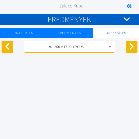
II. Zalaco Kupa
EREDMÉNYEK
RAJTLISTA
EREDMÉNYEK
ÖSSZESÍTÉS
9. - 200 M FÉRFI GYORS