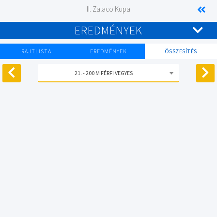
II. Zalaco Kupa
EREDMÉNYEK
RAJTLISTA
EREDMÉNYEK
ÖSSZESÍTÉS
21. - 200 M FÉRFI VEGYES