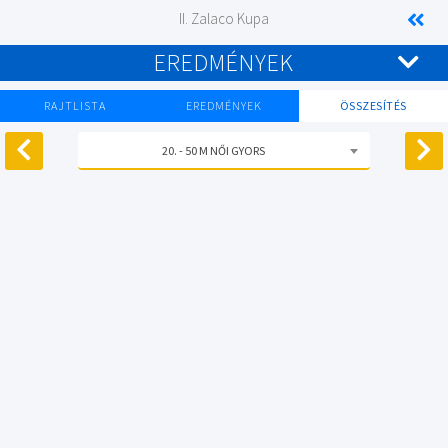
II. Zalaco Kupa
EREDMÉNYEK
RAJTLISTA
EREDMÉNYEK
ÖSSZESÍTÉS
20. - 50 M NŐI GYORS