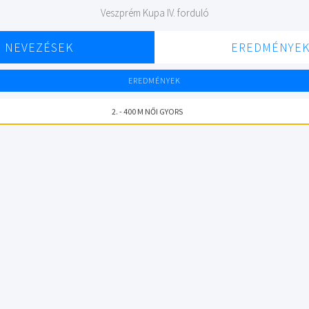
Veszprém Kupa IV. forduló
NEVEZÉSEK
EREDMÉNYE
EREDMÉNYEK
2. - 400 M NŐI GYORS