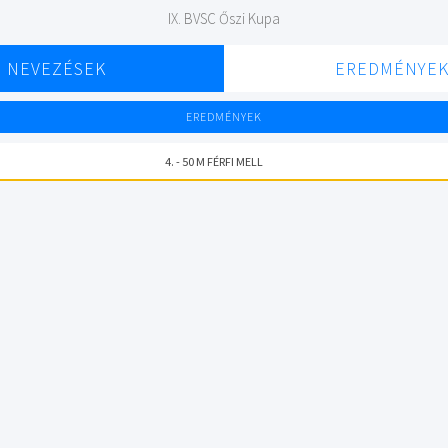
IX. BVSC Őszi Kupa
NEVEZÉSEK
EREDMÉNYE
EREDMÉNYEK
4. - 50 M FÉRFI MELL