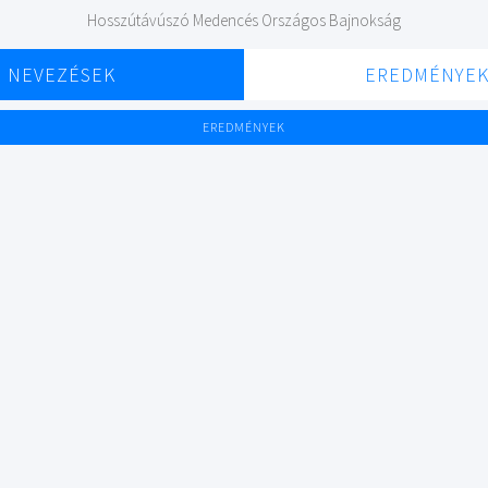
Hosszútávúszó Medencés Országos Bajnokság
NEVEZÉSEK
EREDMÉNYE
EREDMÉNYEK