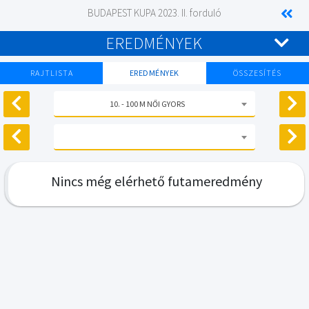
BUDAPEST KUPA 2023. II. forduló
EREDMÉNYEK
RAJTLISTA
EREDMÉNYEK
ÖSSZESÍTÉS
10. - 100 M NŐI GYORS
Nincs még elérhető futameredmény