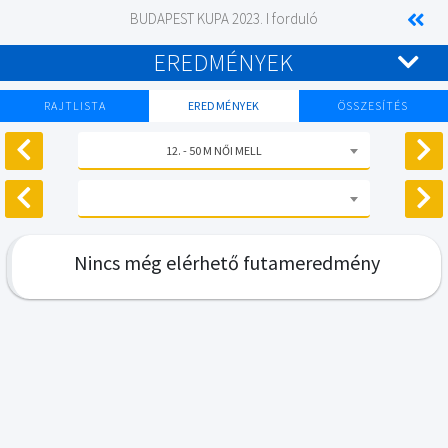
BUDAPEST KUPA 2023. I forduló
EREDMÉNYEK
RAJTLISTA
EREDMÉNYEK
ÖSSZESÍTÉS
12. - 50 M NŐI MELL
Nincs még elérhető futameredmény