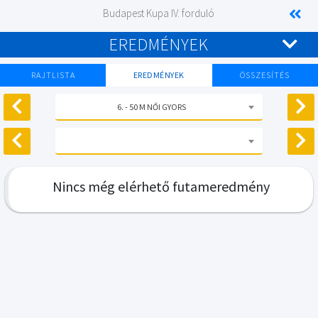
Budapest Kupa IV. forduló
EREDMÉNYEK
RAJTLISTA
EREDMÉNYEK
ÖSSZESÍTÉS
6. - 50 M NŐI GYORS
Nincs még elérhető futameredmény