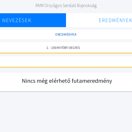
MVM Országos Serdülő Bajnokság
NEVEZÉSEK
EREDMÉNYE
EREDMÉNYEK
1. - 200 M FÉRFI VEGYES
Nincs még elérhető futameredmény