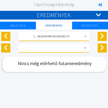
Cápa Országos Bajnokság
EREDMÉNYEK
RAJTLISTA
EREDMÉNYEK
ÖSSZESÍTÉS
1. - 4X100 M MIX VEGYESVÁLTÓ
Nincs még elérhető futameredmény