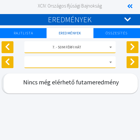
XCIV. Országos Ifjúsági Bajnokság
EREDMÉNYEK
RAJTLISTA
EREDMÉNYEK
ÖSSZESÍTÉS
7. - 50 M FÉRFI HÁT
Nincs még elérhető futameredmény