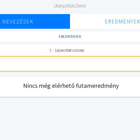
Utánpótlás Derbi
NEVEZÉSEK
EREDMÉNYE
EREDMÉNYEK
7. - 100 M FÉRFI GYORS
Nincs még elérhető futameredmény