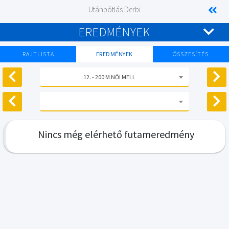
Utánpótlás Derbi
EREDMÉNYEK
RAJTLISTA
EREDMÉNYEK
ÖSSZESÍTÉS
12. - 200 M NŐI MELL
Nincs még elérhető futameredmény