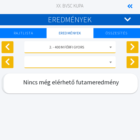
XX. BVSC KUPA
EREDMÉNYEK
RAJTLISTA
EREDMÉNYEK
ÖSSZESÍTÉS
2. - 400 M FÉRFI GYORS
Nincs még elérhető futameredmény