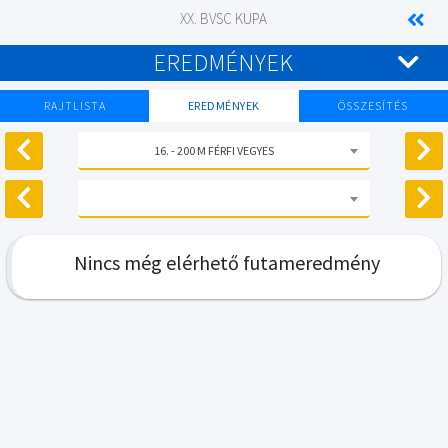
XX. BVSC KUPA
EREDMÉNYEK
RAJTLISTA
EREDMÉNYEK
ÖSSZESÍTÉS
16. - 200 M FÉRFI VEGYES
Nincs még elérhető futameredmény