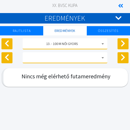
XX. BVSC KUPA
EREDMÉNYEK
RAJTLISTA
EREDMÉNYEK
ÖSSZESÍTÉS
13. - 100 M NŐI GYORS
Nincs még elérhető futameredmény