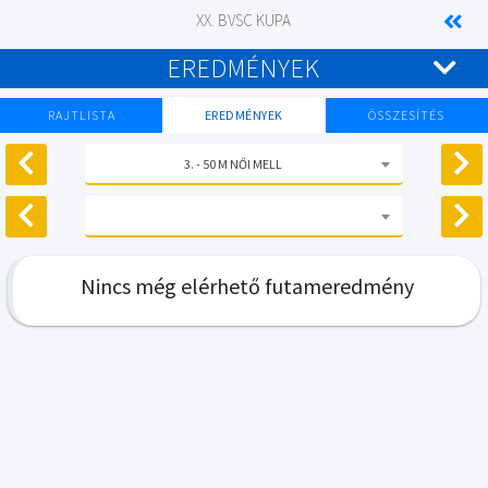
XX. BVSC KUPA
EREDMÉNYEK
RAJTLISTA
EREDMÉNYEK
ÖSSZESÍTÉS
3. - 50 M NŐI MELL
Nincs még elérhető futameredmény