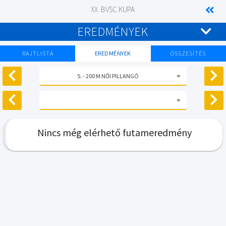
XX. BVSC KUPA
EREDMÉNYEK
RAJTLISTA
EREDMÉNYEK
ÖSSZESÍTÉS
5. - 200 M NŐI PILLANGÓ
Nincs még elérhető futameredmény