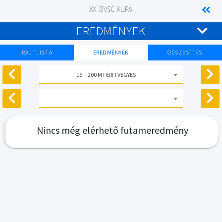
XX. BVSC KUPA
EREDMÉNYEK
RAJTLISTA
EREDMÉNYEK
ÖSSZESÍTÉS
16. - 200 M FÉRFI VEGYES
Nincs még elérhető futameredmény