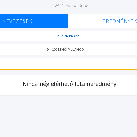
III. BVSC Tavaszi Kupa
NEVEZÉSEK
EREDMÉNYE
EREDMÉNYEK
9. - 100 M NŐI PILLANGÓ
Nincs még elérhető futameredmény