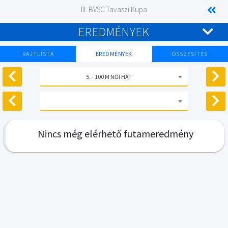
III. BVSC Tavaszi Kupa
EREDMÉNYEK
RAJTLISTA
EREDMÉNYEK
ÖSSZESÍTÉS
5. - 100 M NŐI HÁT
Nincs még elérhető futameredmény