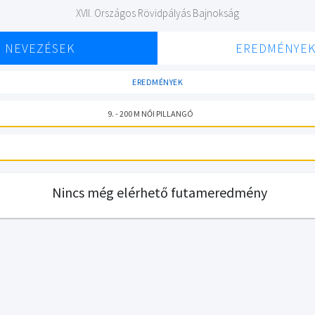
XVII. Országos Rövidpályás Bajnokság
NEVEZÉSEK
EREDMÉNYE
EREDMÉNYEK
9. - 200 M NŐI PILLANGÓ
Nincs még elérhető futameredmény