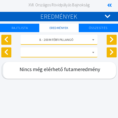
XVII. Országos Rövidpályás Bajnokság
EREDMÉNYEK
RAJTLISTA
EREDMÉNYEK
ÖSSZESÍTÉS
8. - 200 M FÉRFI PILLANGÓ
Nincs még elérhető futameredmény