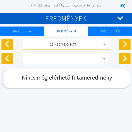
1.MCM-Diamant Úszóverseny 2. Forduló
EREDMÉNYEK
RAJTLISTA
EREDMÉNYEK
ÖSSZESÍTÉS
16. - 50 M NŐI HÁT
Nincs még elérhető futameredmény