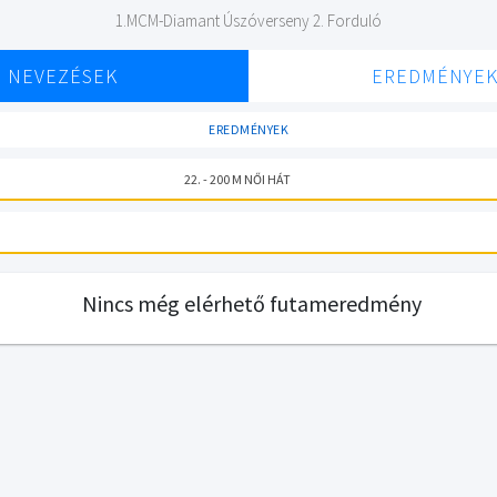
1.MCM-Diamant Úszóverseny 2. Forduló
NEVEZÉSEK
EREDMÉNYE
EREDMÉNYEK
22. - 200 M NŐI HÁT
Nincs még elérhető futameredmény