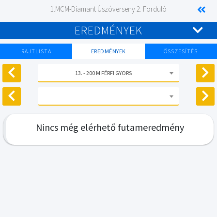
1.MCM-Diamant Úszóverseny 2. Forduló
EREDMÉNYEK
RAJTLISTA
EREDMÉNYEK
ÖSSZESÍTÉS
13. - 200 M FÉRFI GYORS
Nincs még elérhető futameredmény