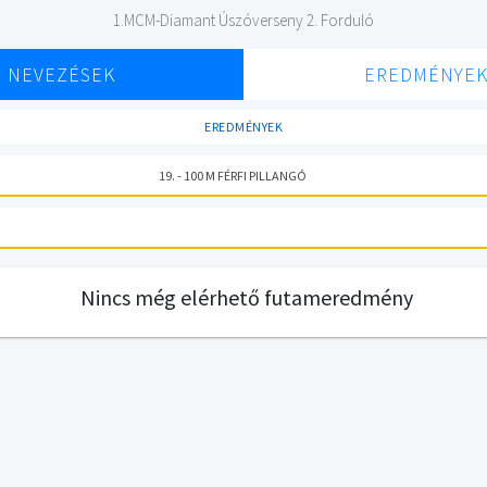
1.MCM-Diamant Úszóverseny 2. Forduló
NEVEZÉSEK
EREDMÉNYE
EREDMÉNYEK
19. - 100 M FÉRFI PILLANGÓ
Nincs még elérhető futameredmény