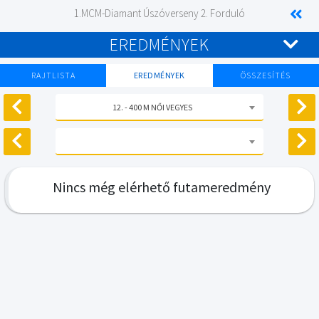
1.MCM-Diamant Úszóverseny 2. Forduló
EREDMÉNYEK
RAJTLISTA
EREDMÉNYEK
ÖSSZESÍTÉS
12. - 400 M NŐI VEGYES
Nincs még elérhető futameredmény