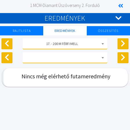
1.MCM-Diamant Úszóverseny 2. Forduló
EREDMÉNYEK
RAJTLISTA
EREDMÉNYEK
ÖSSZESÍTÉS
17. - 200 M FÉRFI MELL
Nincs még elérhető futameredmény