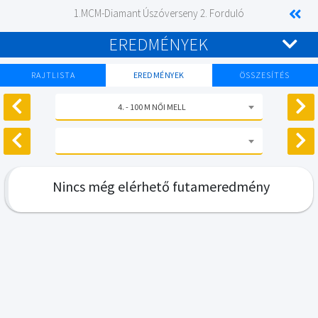
1.MCM-Diamant Úszóverseny 2. Forduló
EREDMÉNYEK
RAJTLISTA
EREDMÉNYEK
ÖSSZESÍTÉS
4. - 100 M NŐI MELL
Nincs még elérhető futameredmény