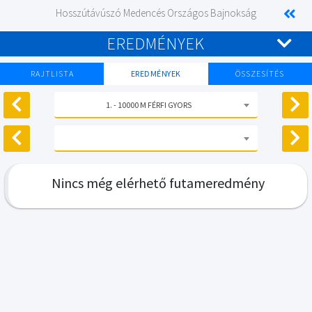
Hosszútávúszó Medencés Országos Bajnokság
EREDMÉNYEK
RAJTLISTA
EREDMÉNYEK
ÖSSZESÍTÉS
1. - 10000 M FÉRFI GYORS
Nincs még elérhető futameredmény