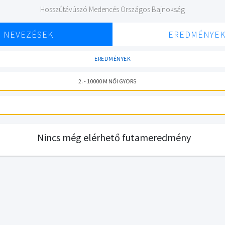
Hosszútávúszó Medencés Országos Bajnokság
NEVEZÉSEK
EREDMÉNYE
EREDMÉNYEK
2. - 10000 M NŐI GYORS
Nincs még elérhető futameredmény