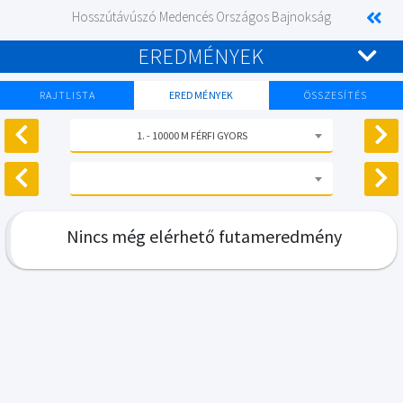
Hosszútávúszó Medencés Országos Bajnokság
EREDMÉNYEK
RAJTLISTA
EREDMÉNYEK
ÖSSZESÍTÉS
1. - 10000 M FÉRFI GYORS
Nincs még elérhető futameredmény