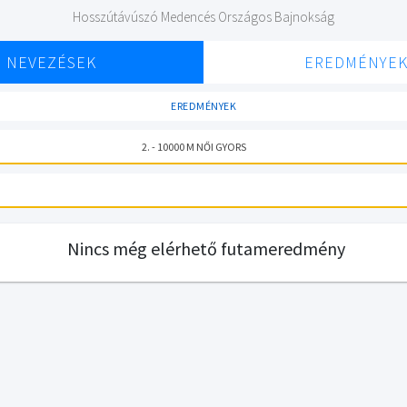
Hosszútávúszó Medencés Országos Bajnokság
NEVEZÉSEK
EREDMÉNYE
EREDMÉNYEK
2. - 10000 M NŐI GYORS
Nincs még elérhető futameredmény