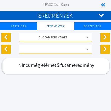
X. BVSC Őszi Kupa
EREDMÉNYEK
RAJTLISTA
EREDMÉNYEK
ÖSSZESÍTÉS
2. - 200 M FÉRFI VEGYES
Nincs még elérhető futameredmény