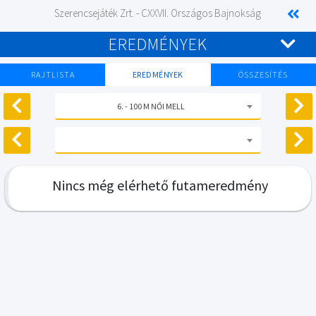
Szerencsejáték Zrt. - CXXVII. Országos Bajnokság
EREDMÉNYEK
RAJTLISTA
EREDMÉNYEK
ÖSSZESÍTÉS
6. - 100 M NŐI MELL
Nincs még elérhető futameredmény