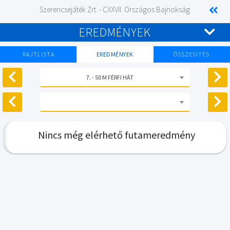
Szerencsejáték Zrt. - CXXVII. Országos Bajnokság
EREDMÉNYEK
RAJTLISTA
EREDMÉNYEK
ÖSSZESÍTÉS
7. - 50 M FÉRFI HÁT
Nincs még elérhető futameredmény