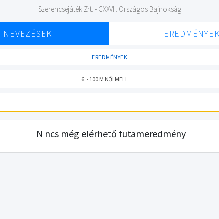
Szerencsejáték Zrt. - CXXVII. Országos Bajnokság
NEVEZÉSEK
EREDMÉNYE
EREDMÉNYEK
6. - 100 M NŐI MELL
Nincs még elérhető futameredmény