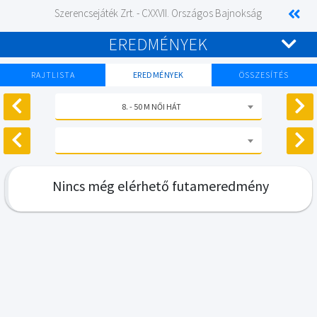
Szerencsejáték Zrt. - CXXVII. Országos Bajnokság
EREDMÉNYEK
RAJTLISTA
EREDMÉNYEK
ÖSSZESÍTÉS
8. - 50 M NŐI HÁT
Nincs még elérhető futameredmény