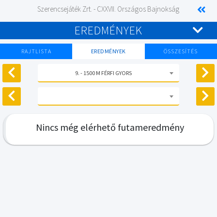
Szerencsejáték Zrt. - CXXVII. Országos Bajnokság
EREDMÉNYEK
RAJTLISTA
EREDMÉNYEK
ÖSSZESÍTÉS
9. - 1500 M FÉRFI GYORS
Nincs még elérhető futameredmény