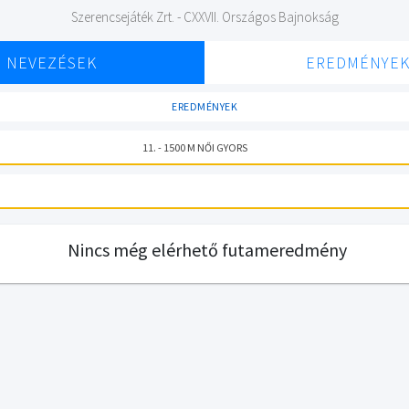
Szerencsejáték Zrt. - CXXVII. Országos Bajnokság
NEVEZÉSEK
EREDMÉNYE
EREDMÉNYEK
11. - 1500 M NŐI GYORS
Nincs még elérhető futameredmény