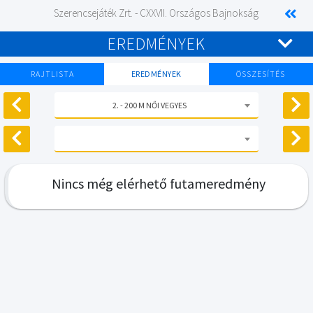
Szerencsejáték Zrt. - CXXVII. Országos Bajnokság
EREDMÉNYEK
RAJTLISTA
EREDMÉNYEK
ÖSSZESÍTÉS
2. - 200 M NŐI VEGYES
Nincs még elérhető futameredmény