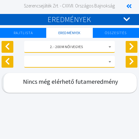
Szerencsejáték Zrt. - CXXVII. Országos Bajnokság
EREDMÉNYEK
RAJTLISTA
EREDMÉNYEK
ÖSSZESÍTÉS
2. - 200 M NŐI VEGYES
Nincs még elérhető futameredmény