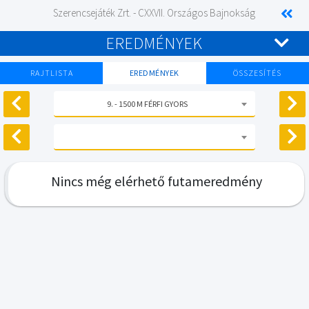
Szerencsejáték Zrt. - CXXVII. Országos Bajnokság
EREDMÉNYEK
RAJTLISTA
EREDMÉNYEK
ÖSSZESÍTÉS
9. - 1500 M FÉRFI GYORS
Nincs még elérhető futameredmény