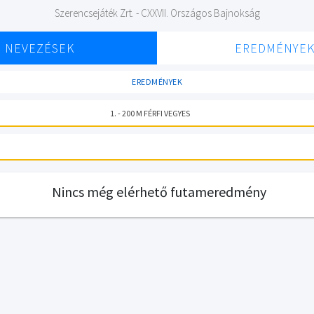
Szerencsejáték Zrt. - CXXVII. Országos Bajnokság
NEVEZÉSEK
EREDMÉNYE
EREDMÉNYEK
1. - 200 M FÉRFI VEGYES
Nincs még elérhető futameredmény