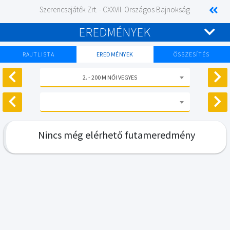
Szerencsejáték Zrt. - CXXVII. Országos Bajnokság
EREDMÉNYEK
RAJTLISTA
EREDMÉNYEK
ÖSSZESÍTÉS
2. - 200 M NŐI VEGYES
Nincs még elérhető futameredmény