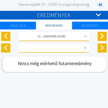
Szerencsejáték Zrt. - CXXVII. Országos Bajnokság
EREDMÉNYEK
RAJTLISTA
EREDMÉNYEK
ÖSSZESÍTÉS
11. - 1500 M NŐI GYORS
Nincs még elérhető futameredmény