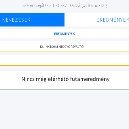
Szerencsejáték Zrt. - CXXVII. Országos Bajnokság
NEVEZÉSEK
EREDMÉNYE
EREDMÉNYEK
12. - 4X100 M MIX GYORSVÁLTÓ
Nincs még elérhető futameredmény