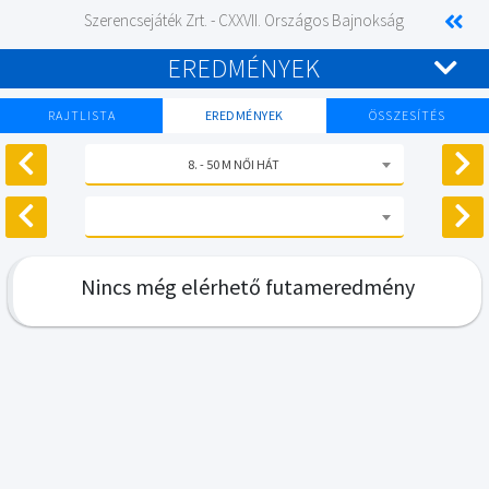
Szerencsejáték Zrt. - CXXVII. Országos Bajnokság
EREDMÉNYEK
RAJTLISTA
EREDMÉNYEK
ÖSSZESÍTÉS
8. - 50 M NŐI HÁT
Nincs még elérhető futameredmény